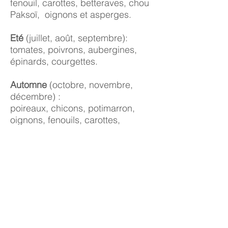
fenouil, carottes, betteraves, chou
Paksoï, oignons et asperges.
Eté
(juillet, août, septembre):
tomates, poivrons, aubergines,
épinards, courgettes.
Automne
(octobre, novembre,
décembre) :
poireaux, chicons, potimarron,
oignons, fenouils, carottes,
épinards et chou rouge.
Hiver
(janvier, février, mars):
carottes, poireaux, épinards,
chicons, chou de Savoie, pomme
de terre, patate douce, échalotes
et butternut.